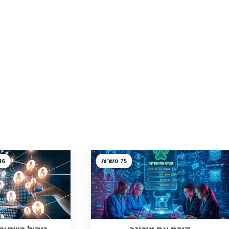
46
75