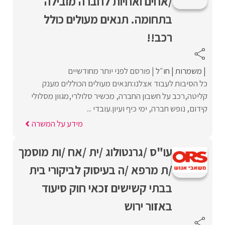
/אחים ואחיות לחברה מובילה
בתחומה. תנאים מעולים כולל
רכב!!
משמרות
חו״ל
פורסם לפני יותר מחודשיים
כל הסיבות לעבוד אצלנו:תנאים מעולים הכוללים מענק
קליטה,רכב על חשבון החברה, מכשיר סלולרי,מגוון מסלולי
קידום, נופש חברה, ימי כיף ועיון.עובדי ...
מידע על המשרה
עו"ס /גרנטולוג /ית /אח /ות מוסמך
/ת מרפא /ה בעיסוק לביקורי בית
בבתי קשישים זכאי חוק סיעוד
באזור ירוש