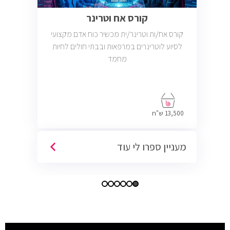
קורס אח וטרינר
קורס אח/ות וטרינר/ית מכשיר כוח אדם מקצועי
לסיוע לוטרינרים במרפאות ובבתי חולים לחיות
מחמד
13,500 ש"ח
מעניין ספרו לי עוד