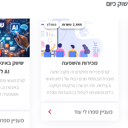
וק כיום
2,444
מומלץ
מכירות והשפעה
שיווק באינ
AI לבעלי עסקים
קורס מכירות מתקדם זה מקנה שיטה
מובנית מבוססת שנים רבות של ניסיון מעשי
קורס מעשי וממוק
והצלחות. זוהי הכשרה פרקטית המקנה
כלים ומיומנויות לטיפול בהתנגדויות וסגירת
ואוטומציה ל
עסקאות. יש כיום כ2400 משרות מכירות
פתוחות בשוק בחברות וארגונים מכל
מעניין ספרו לי עוד
הסוגים והגדלים (מכירות טלפוניות,
מעניין ספרו 
פרונטליות, ודיגיטליות)