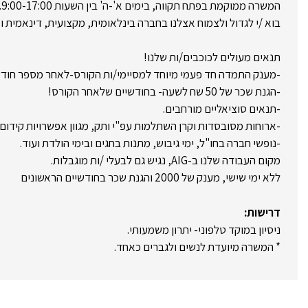
המשרה ממוקמת בפתח תקווה, בימים א'-ה' בין השעות 9:00-17:00.
בוא /י לגדול ולצמוח אצלנו בחברה בינלאומית, מקצועית, דינאמית ו
תנאים מעולים לכוכבים/ות שלנו!
-מענק התמדה חד פעמי מיוחד למסיימי/ות הקורס-לאחר מספר חודש
-הגנת שכר של 50 שח לשעה- בחודשיים שלאחר הקורס!
-תנאים סוציאליים מורחבים.
-ארוחות מסובסדות וקרן השתלמות עפ"י ותק, מגוון אפשרויות קידום
-נופשי חברה בחו"ל, ימי גיבוש, מתנות בחגים ובימי הולדת ועוד.
מקום העבודה שלנו ב-AIG, נגיש גם לבעלי /ות מוגבלות.
ללא ימי שישי, מענק של 2000 והגנת שכר בחודשיים הראשונים
דרישות:
ניסיון במוקד טלפוני- יתרון משמעותי.
* המשרה מיועדת לנשים ולגברים כאחד.