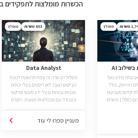
הכשרות מומלצות לתפקידים בש
1,7
מומלץ
833
מומלץ
שילוב AI
Data Analyst
ואבטחת מידע נועד
מסלול הכשרה זה צמח מהשטח לנוכח
ם ההייטק, כולל
הביקוש הגובר לאנליסטים בעלי יכולות
ות קידום מעניינות
טכניות גבוהות ובעלי ידע מעשי ופרקטי
בתחום הסייבר. יש כיום כ1700 משרות
בעבודה עם טכנולוגיות מגוונות. הקורס
 הסף שלהן היא ידע
וטכנולוגיות נוספות וכמו כן, היכרות עם
כת CCNA.
Machine Learning. יש כיום כ850 משרות
מעניין ספרו לי עוד
פתוחות בשוק והתפקיד מתאים לעבודה
היברידית/מהבית.