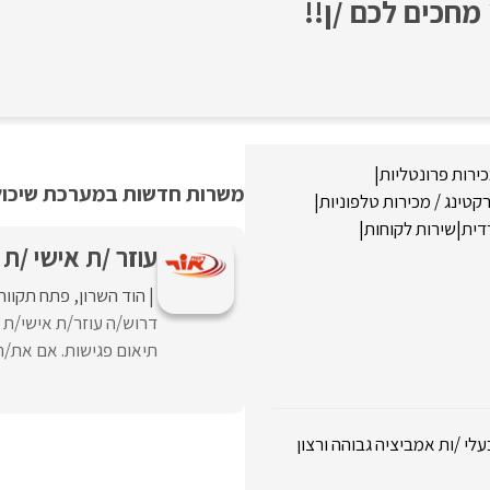
חכים לכם /ן!!
ירות פרונטליות
|
משרות חדשות במערכת שיכולו
קטינג / מכירות טלפוניות
|
דית
|
שירות לקוחות
|
עוזר /ת אישי /ת
הוד השרון
פתח תקווה
דרוש/ה עוזר/ת אישי/ת ל
תיאום פגישות. אם את/ה ב
שות) בעלי /ות אמביציה גבוהה ורצון