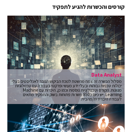
קורסים והכשרות להגיע לתפקיד
Data Analyst
מסלול הכשרה זה צמח מהשטח לנוכח הביקוש הגובר לאנליסטים בעלי
יכולות טכניות גבוהות ובעלי ידע מעשי ופרקטי בעבודה עם טכנולוגיות
מגוונות. הקורס וטכנולוגיות נוספות וכמו כן, היכרות עם Machine
Learning. יש כיום כ850 משרות פתוחות בשוק והתפקיד מתאים
לעבודה היברידית/מהבית.