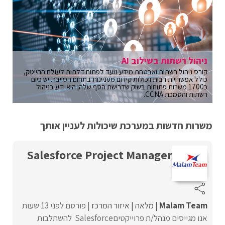
ניהול רשתות בשילוב AI
קורס ניהול רשתות ואבטחת מידע נועד לפתוח דלתות לעולם ההייטק,
כולל אפשרויות רבות ויכולות קידום מעניינות בתחום הסייבר. יש כיום
כ1700 משרות פתוחות בשוק שדרישת הסף שלהן היא ידע בניהול
רשתות והסמכת CCNA.
משרות חדשות במערכת שיכולות לעניין אותך
Salesforce Project Manager
Malam Team
מלאה
איזור המרכז
פורסם לפני 13 שעות
אנו מגייסים מנהל/ת פרוייקטיםSalesforce להשתלבות