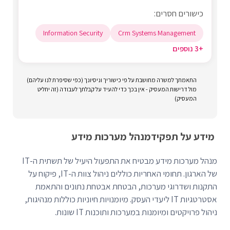
כישורים חסרים:
Information Security
Crm Systems Management
+3 נוספים
התאמתך למשרה מחושבת על פי כישוריך וניסיונך (כפי שסיפרת לנו עליהם)
מול דרישות המעסיק - אין בכך כדי להעיד על קבלתך לעבודה (זה יחליט
המעסיק)
מידע על תפקיד
מנהל מערכות מידע
מנהל מערכות מידע מבטיח את התפעול היעיל של תשתית ה-IT
של הארגון. תחומי האחריות כוללים ניהול צוות ה-IT, פיקוח על
התקנות ושדרוגי מערכות, הבטחת אבטחת נתונים והתאמת
אסטרטגיות IT ליעדי העסק. מיומנויות חיוניות כוללות מנהיגות,
ניהול פרויקטים ומיומנות במערכות ותוכנות IT שונות.