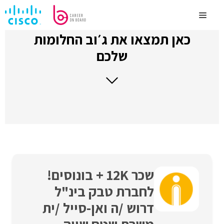
לדלג
לתוכן
Menu
כאן תמצאו את ג׳וב החלומות
שלכם
שכר 12K + בונוסים!
לחברת טבק בינ"ל
דרוש /ה ואן-סייל /ית