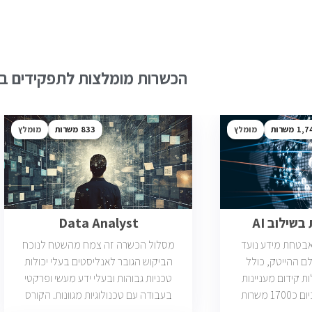
הכשרות מומלצות לתפקידים בש
1,7
מומלץ
833
מומלץ
שילוב AI
Data Analyst
ואבטחת מידע נועד
מסלול הכשרה זה צמח מהשטח לנוכח
ם ההייטק, כולל
הביקוש הגובר לאנליסטים בעלי יכולות
ות קידום מעניינות
טכניות גבוהות ובעלי ידע מעשי ופרקטי
בתחום הסייבר. יש כיום כ1700 משרות
בעבודה עם טכנולוגיות מגוונות. הקורס
 הסף שלהן היא ידע
וטכנולוגיות נוספות וכמו כן, היכרות עם