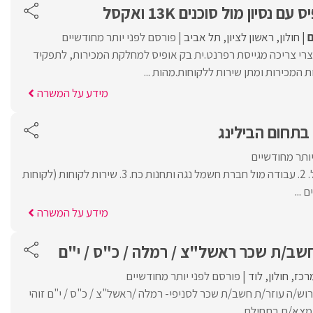
נסיון מול סוכנים 13K ואקסל
ם
חולון
ראשון לציון
תל אביב
פורסם לפני יותר מחודשיים
רי צריכה מגייסת רפרנט.ית בק אופיס למחלקת המכירות, לתפקיד
 המכירות ומתן שירות ללקוחות.מהות ...
מידע על המשרה
בתחום הבילינג
יותר מחודשיים
1. בילינג חשבונות חשמל. 2. עבודה מול חברת חשמל נגה ותחנות כח. 3. שירות לקוחות (לקוחות
מידע על המשרה
חשב/ת שכר ראשל"צ / רמלה / כ"ס / י"ם
רכז
חולון
לוד
פורסם לפני יותר מחודשיים
וש/ה עוזר/ת חשב/ת שכר לסניפי- רמלה /ראשל"צ / כ"ס / י"ם זוהי
מצא/ת בתחילת ...