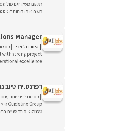
תיאום משלוחים מול ספק
חשבוניות ודוחות לוגיס
tions Manager
איזור תל אביב
פורסם
l with strong project
tional excellence. ...
רפרנט.ית טיוב נת
פורסם לפני יותר מחוד
Group
טכנולוגיים חדשניים בתחומי ה-  Invest Tech, FinTech