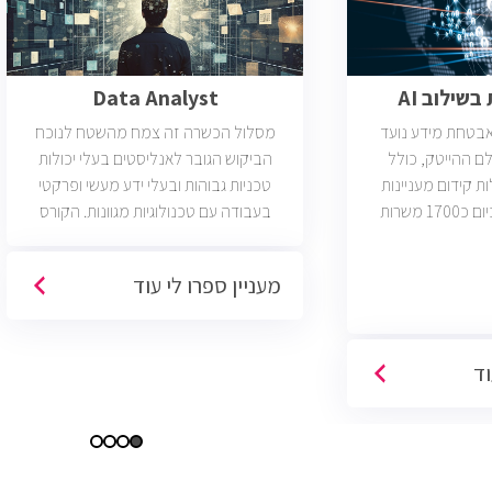
שילוב AI
Data Analyst
ואבטחת מידע נועד
מסלול הכשרה זה צמח מהשטח לנוכח
ם ההייטק, כולל
הביקוש הגובר לאנליסטים בעלי יכולות
ות קידום מעניינות
טכניות גבוהות ובעלי ידע מעשי ופרקטי
בתחום הסייבר. יש כיום כ1700 משרות
בעבודה עם טכנולוגיות מגוונות. הקורס
 הסף שלהן היא ידע
וטכנולוגיות נוספות וכמו כן, היכרות עם
כת CCNA.
Machine Learning. יש כיום כ850 משרות
מעניין ספרו לי עוד
פתוחות בשוק והתפקיד מתאים לעבודה
היברידית/מהבית.
וד