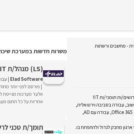
ת - מחשבים ורשתות
משרות חדשות במערכת שיכולו
(LS) מנהל/ת IT
Elad Software
עבו
פורסם לפני יותר מחוד
אחריות על כל תחום מערכ
ב, עבודה בסביבה וירטואלית,
סביבת Domainטיפול בתקלות Outlook, סורקים, תחזוקת שרתים, Office 365, עבודה עם AD,
תומך/ת טכני לרשו
רגון מחבק לגדול ולהתפתח בו.