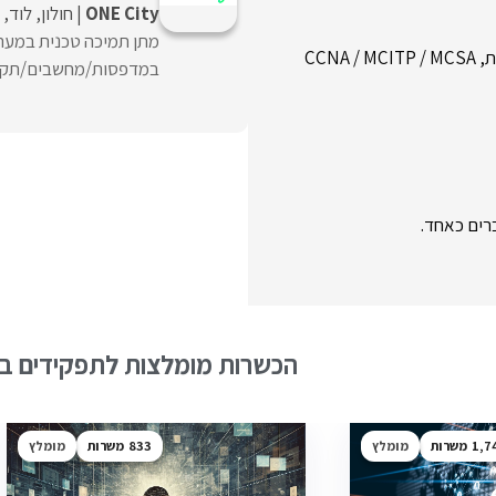
ONE City
חולון
לוד
מתן תמיכה טכנית במערכ
CCN
במדפסות/מחשבים/תקל
רים כאחד.
הכשרות מומלצות לתפקידים בש
1,7
מומלץ
833
מומלץ