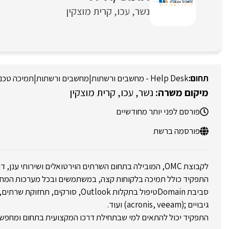
נשר
עכו
קרית מוצקין
Help Desk - מחשבים ורשתות
|
מחשבים ורשתות
|
תמיכה טכני
נשר
עכו
קרית מוצקין
פורסם לפני יותר מחודשיים
פורסמה ברשת
לקבוצת OMC, המובילה בתחום השרתים הוירטואלים ושירותי ענן, דרושים/ות תומכי/ות IT!
התפקיד כולל תמיכה בלקוחות קצה, במשתמשים ובכל מערכות המחשו
גיבויים ;(acronis, veeam) ועוד.
התפקיד יכול להתאים למי שבתחילת דרכו המקצועית בתחום ומחפש א