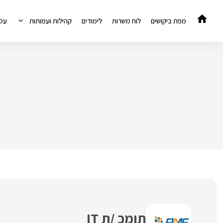
דלג
תוכן
מפת ביקושים
לוח משרות
לימודים
קהילות ועמותות
עס
תומכ /ת IT