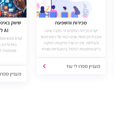
מכירות והשפעה
שיווק באינ
AI לבעלי עסקים
קורס מכירות מתקדם זה מקנה שיטה
מובנית מבוססת שנים רבות של ניסיון מעשי
קורס מעשי וממוק
והצלחות. זוהי הכשרה פרקטית המקנה
כלים ומיומנויות לטיפול בהתנגדויות וסגירת
ואוטומציה ל
עסקאות. יש כיום כ2400 משרות מכירות
פתוחות בשוק בחברות וארגונים מכל
מעניין ספרו לי עוד
הסוגים והגדלים (מכירות טלפוניות,
מעניין ספרו 
פרונטליות, ודיגיטליות)