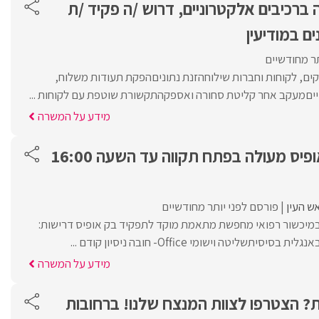
רכיבים אלקטרוניים, דרוש /ה פקיד /ת
ים במודיעין
תר מחודשיים
ים, לקוחות וחברות שילוחהזנת נתוניםהפקת תעודות משלוח,
טייםמעקב אחר קליטת סחורה ואספקהתקשורת שוטפת עם לקוחות ...
מידע על המשרה
(מ) משרת בק אופיס מעולה בפתח תקווה עד השעה 16:00
ש העין
פורסם לפני יותר מחודשיים
יכשור רפואי מחפשת מתאמת מוקד לתפקיד בק אופיס דרישות:
תשליטה וישומי Office- חובה ניסיון קודם ...
מידע על המשרה
ת? הצטרפו לצוות המנצח שלנו! ברחובות