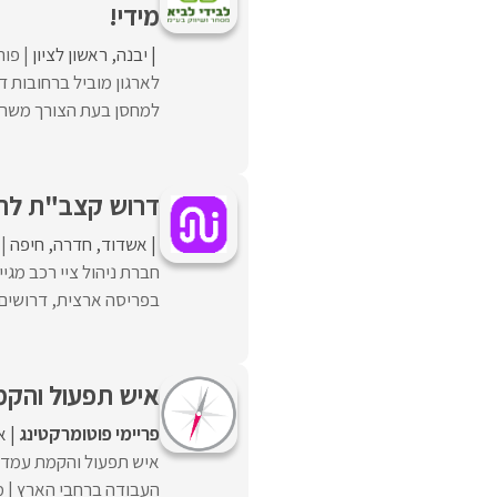
מידי!
יבנה
ראשון לציון
פור
לארגון מוביל ברחובות 
למחסן בעת הצורך משרה 
דרוש קצב"ת לחברת 
אשדוד
חדרה
חיפה
חברת ניהול ציי רכב מגי
בפריסה ארצית, דרושים ק
איש תפעול והקמת
פריימי פוטומרקטינג
א
איש תפעול והקמת עמדו
העבודה ברחבי הארץ | מש