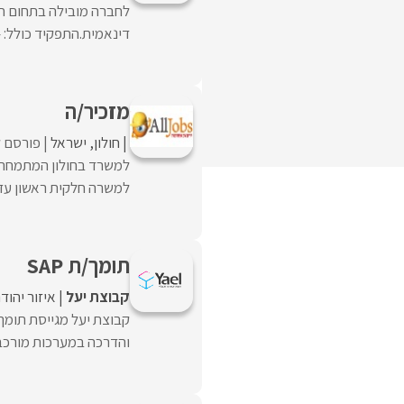
לחברה מובילה בתחום חל
דינאמית.התפקיד כולל: –
מזכיר/ה
חולון
ישראל
פורסם ל
למשרד בחולון המתמחה ב
למשרה חלקית ראשון עד חמישי 9-14. דרישות: ח
תומך/ת SAP
קבוצת יעל
איזור יהוד
והדרכה במערכות מורכבות 