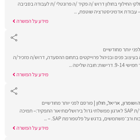
קי החילוף בחולון דרוש /ה פקיד /ה פרונטלי /ת לעבודה בסביבה
 עבודת אדמיניסטרציה שוטפת, ...
מידע על המשרה
פני יותר מחודשיים
עיצוב פנים ובניהול פרוייקטים בתחום ההסעדה, דרוש/ה מזכיר/ה
ובה שליטה ...
מידע על המשרה
ה ושומרון
אריאל
חולון
פורסם לפני יותר מחודשיים
קבוצת יעל מגייסת תומך/ת SAP לארגון ממשלתי גדול בירושליםתיאור התפקיד:– תמיכה
ורב־משתמשים, בדגש על פלטפורמת SAP. – ...
מידע על המשרה