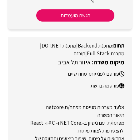
הגשת מועמדות
מתכנת Backend
|
מתכנת DOT.NET
|
מתכנת Full Stack
|
תוכנה
איזור תל אביב
פורסם לפני יותר מחודשיים
פורסמה ברשת
אלעד מערכות מגייסת מפתח/ת.netcore
תיאור המשרה
מפתח/ת עם ניסיון ב-.NET Core ו- C # ו- React
להצטרפות לצוות פיתוח.
אחראיות על פיתוח, שיפור ביצועים ותחזוקה של