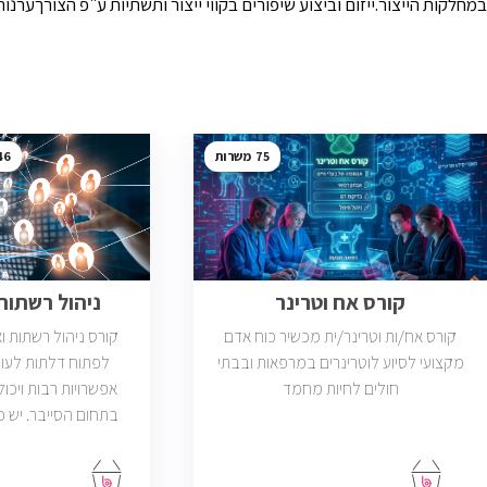
במחלקות הייצור.ייזום וביצוע שיפורים בקווי ייצור ותשתיות ע"פ הצורךע
46
75
קורס אח וטרינר
ניהול רשתות ב
קורס אח/ות וטרינר/ית מכשיר כוח אדם
קורס ניהול רשתות 
מקצועי לסיוע לוטרינרים במרפאות ובבתי
לפתוח דלתות לעול
חולים לחיות מחמד
אפשרויות רבות ויכול
פתוחות בשוק שדרישת
בניהול רשתות והסמ