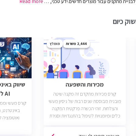
ת לבניית מתקנים עבור מוצרים חדשים.ידע טכני, …
Read more
וק כיום
2,444
מומלץ
מכירות והשפעה
שיווק באינ
AI לבעלי עסקים
קורס מכירות מתקדם זה מקנה שיטה
מובנית מבוססת שנים רבות של ניסיון מעשי
קורס מעשי וממוק
והצלחות. זוהי הכשרה פרקטית המקנה
כלים ומיומנויות לטיפול בהתנגדויות וסגירת
ואוטומציה ל
עסקאות. יש כיום כ2400 משרות מכירות
פתוחות בשוק בחברות וארגונים מכל