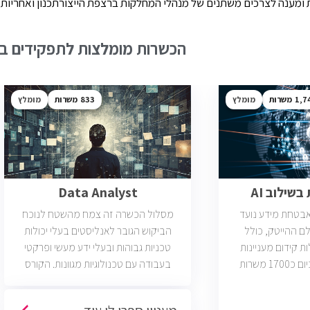
רנות ומענה לצרכים משתנים של מנהלי המחלקות ברצפת הייצורתכנון ואחריו
הכשרות מומלצות לתפקידים בש
1,7
מומלץ
833
מומלץ
שילוב AI
Data Analyst
ואבטחת מידע נועד
מסלול הכשרה זה צמח מהשטח לנוכח
ם ההייטק, כולל
הביקוש הגובר לאנליסטים בעלי יכולות
ות קידום מעניינות
טכניות גבוהות ובעלי ידע מעשי ופרקטי
בתחום הסייבר. יש כיום כ1700 משרות
בעבודה עם טכנולוגיות מגוונות. הקורס
 הסף שלהן היא ידע
וטכנולוגיות נוספות וכמו כן, היכרות עם
כת CCNA.
Machine Learning. יש כיום כ850 משרות