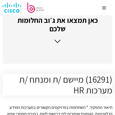
לדלג
לתוכן
Menu
כאן תמצאו את ג׳וב החלומות
שלכם
(16291) מיישם /ת ומנתח /ת
מערכות HR
תיאור התפקיד: * השתתפות בפרויקטים הקשורים במערכות המידע
הרלוונטיות, הטמעת שיפורים לפי דרישות לקוח, כתיבת מסמכי אפיון,