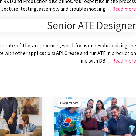
en R&D and Production disciplines. Your expertise in the process
hitecture, testing, assembly and troubleshooting …
Read more
Senior ATE Designer
p state-of-the-art products, which focus on revolutionizing the
te with other applications API.Create and run ATE in production
line with DB …
Read more
לימוד עצמי