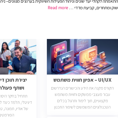
שוק ומתחרים, קביעת מדדי …
Read more
UI/UX – אפיון חווית משתמש
יצירת תוכן די
ושתף פעולה
הקורס מקנה את הידע והכישורים הנדרשים
עבור מעצבי ממשקים וחוויות משתמש
תתחיל בחקר היסודו
מקצועיים, תוך לימוד ותרגול בכלים
דיגיטלי, תלמד כיצד ל
הטכנולוגיים המשמשים לשיפור התכנון
של אודיו, תמונה, טק
והפיתוח של אתרים, אפליקציות, ומוצרים
הפורמטים