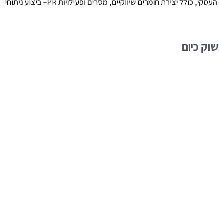
התאמתה לקהלי יעד שונים וניהול הפעילות השיווקית בערוצים מגוונים– ניהול תקציבי שיווק מול ספקים ויצרני תוכנה בינלאומיים– ניהול והובלת המיתוג העסקי, כולל יצירת חומרים שיווקיים, מסרים ופעילויות PR– ביצוע ניתוחי
וק כיום