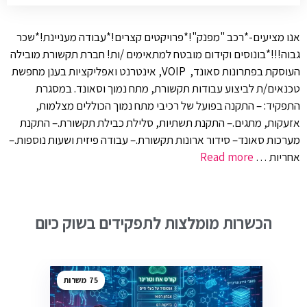
אנו מציעים-*רכב "מפנק"!*פרויקטים קצרים!*עבודה מעניינת!*שכר
גבוה!!!*בונוסים וקידום מובטח למתאימים /ות! חברת תקשורת מובילה
העוסקת בפתרונות סאונד, VOIP, אינטרנט ואפליקציות בענן מחפשת
טכנאים/ת לביצוע עבודות תקשורת, מתח נמוך וסאונד. במסגרת
התפקיד: – התקנה בפועל של רכיבי מתח נמוך הכוללים מצלמות,
אזעקות, מתגים.– התקנת תשתיות, סלילת כבילת תקשורת.– התקנת
מערכות סאונד– סידור ארונות תקשורת.– עבודה פיזית ושעות נוספות.–
אחריות …
Read more
הכשרות מומלצות לתפקידים בשוק כיום
75