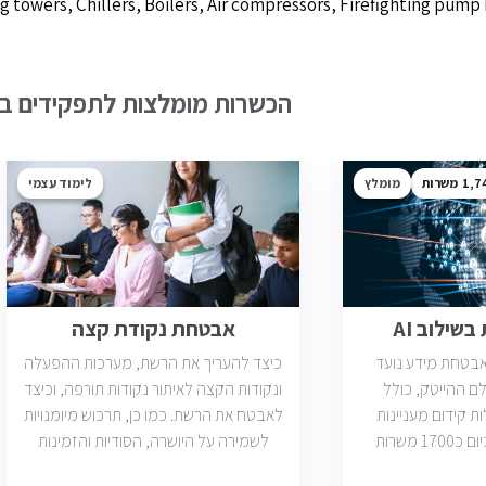
ng towers, Chillers, Boilers, Air compressors, Firefighting pu
הכשרות מומלצות לתפקידים בש
1,7
מומלץ
לימוד עצמי
שילוב AI
אבטחת נקודת קצה
ואבטחת מידע נועד
כיצד להעריך את הרשת, מערכות ההפעלה
ם ההייטק, כולל
ונקודות הקצה לאיתור נקודות תורפה, וכיצד
ות קידום מעניינות
לאבטח את הרשת. כמו כן, תרכוש מיומנויות
בתחום הסייבר. יש כיום כ1700 משרות
לשמירה על היושרה, הסודיות והזמינות
 הסף שלהן היא ידע
ברשת שלך ובנתונים שלך