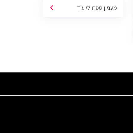
והרלבנטיים ביותר למי שמעוניין להתחיל
מעניין ספרו לי עוד
את צעדיו הראשונים בתעשיית הסייבר
הצומחת, בו עוברים התלמידים הכשרה
למגוון תפקידים בעולם ה-IT.
בוגרי הקורס
יהיו זכאים לגשת למספר גדול של
הסמכות בינלאומיות מוכרות*: CCNA,
Network+, CCSA, MTA
כמו כן, הקורס יקנה לבוגריו את הידע
והכלים הנדרשים עבור קורסי הסייבר
המתקדמים כחלק ממסלול קריירה
בתפקידי מפתח בעולם הסייבר.
שעות לימוד בקורס:
לימוד פרונטלי ומעבדה - 344 שעות
תרגול עצמי - 420 שעות
מעבדות אונליין - 110 שעות
סה"כ - 874 שעות
*בחינות ההסמכה הינן חיצוניות ואינן