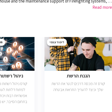
mp house and the maintenance support of Firefighting systems, …
Read more
לימוד עצמי
46
הגנת הרשת
ניהול רשתות ב
קורס זה מכסה דרכים לנטר את הרשת
קורס ניהול רשתות 
שלך וכיצד להעריך התראות אבטחה
לפתוח דלתות לעול
אפשרויות רבות ויכול
פתוחות בשוק שדרישת