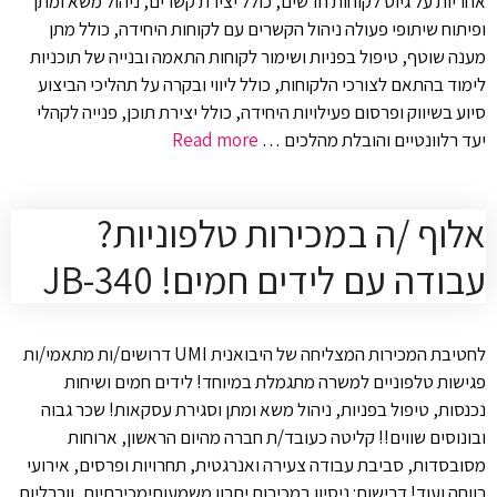
אחריות על גיוס לקוחות חדשים, כולל יצירת קשרים, ניהול משא ומתן
ופיתוח שיתופי פעולה ניהול הקשרים עם לקוחות היחידה, כולל מתן
מענה שוטף, טיפול בפניות ושימור לקוחות התאמה ובנייה של תוכניות
לימוד בהתאם לצורכי הלקוחות, כולל ליווי ובקרה על תהליכי הביצוע
סיוע בשיווק ופרסום פעילויות היחידה, כולל יצירת תוכן, פנייה לקהלי
יעד רלוונטיים והובלת מהלכים …
Read more
אלוף /ה במכירות טלפוניות?
עבודה עם לידים חמים! JB-340
לחטיבת המכירות המצליחה של היבואנית UMI דרושים/ות מתאמי/ות
פגישות טלפוניים למשרה מתגמלת במיוחד! לידים חמים ושיחות
נכנסות, טיפול בפניות, ניהול משא ומתן וסגירת עסקאות! שכר גבוה
ובונוסים שווים!! קליטה כעובד/ת חברה מהיום הראשון, ארוחות
מסובסדות, סביבת עבודה צעירה ואנרגטית, תחרויות ופרסים, אירועי
רווחה ועוד! דרישות: ניסיון במכירות יתרון משמעותימכירתיות, וורבליות