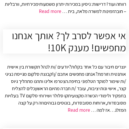
רווחה ועוד! דרישות: ניסיון במכירות יתרון משמעותימכירתיות, וורבליות
– חובהזמינות למשרה מלאה, בית …
Read more
אי אפשר לסרב לך? אותך אנחנו
מחפשים! מענק 10K!
יוצרים חיבור עם כל אחד בקלות?יודעים /ות לנהל תקשורת בין אישית
אותנטית וזורמת?אנחנו מחפשים אתכם /ן!קבוצת סלקום מגייסת נציגי
/ות שימור למוקד הטלפוני בחיפה.הצטרפו אלינו ותהנו מתהליך גיוס
קצר, אישי ונוח.יציבות, עובד /ת חברה מהיום הראשוןכלים להצליח
בתפקיד ולימודי הכשרה מקצועיתקו סלולר ושירותי סלקום TV בעלויות
מסובסדות,ארוחות מסובסדות, בונוסים גבוהיםוזה רק על קצה
המזלג…אז למה …
Read more