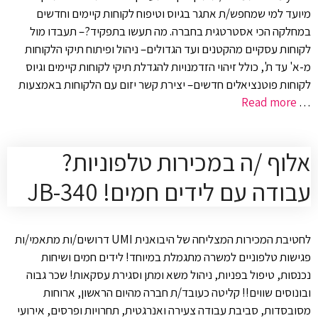
מיועד למי שמחפש/ת אתגר בגיוס וטיפוח לקוחות קיימים וחדשים
במחלקה הכי אסטרטגית בחברה. מה תעשו בתפקיד?– תעבדו מול
לקוחות עסקיים מהקטנים ועד הגדולים– ניהול ופיתוח תיקי הלקוחות
מ-א' עד ת', כולל זיהוי הזדמנויות להגדלת תיקי לקוחות קיימים וגיוס
לקוחות פוטנציאלים חדשים– יצירת קשר יזום עם הלקוחות באמצעות
Read more
…
אלוף /ה במכירות טלפוניות?
עבודה עם לידים חמים! JB-340
לחטיבת המכירות המצליחה של היבואנית UMI דרושים/ות מתאמי/ות
פגישות טלפוניים למשרה מתגמלת במיוחד! לידים חמים ושיחות
נכנסות, טיפול בפניות, ניהול משא ומתן וסגירת עסקאות! שכר גבוה
ובונוסים שווים!! קליטה כעובד/ת חברה מהיום הראשון, ארוחות
מסובסדות, סביבת עבודה צעירה ואנרגטית, תחרויות ופרסים, אירועי