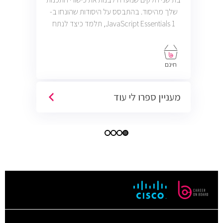
שלך מהיסוד. בהתבסס על היסודות שהונחו ב-
JavaScript Essentials 1, תלמד כיצד לנתח
ולדגמן בעיות בעולם האמיתי באמצעות תכנות
מונחה עצמים ולחקור היבטים מורכבים יותר של
JavaScript כגון תכנות אסינכרוני ופונקציות.
חינם
מעניין ספרו לי עוד