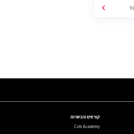
Machine Learning. יש כיום כ850 משרות
וד
יד מתאים לעבודה
/מהבית.
קורסים והכשרות
Cob Academy