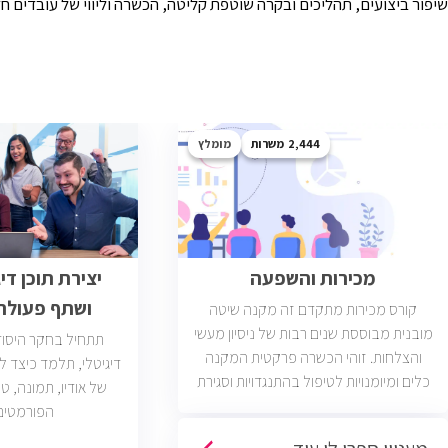
שיפור ביצועים, תהליכים ובקרה שוטפת קליטה, הכשרה וליווי של עובדים חדשים פרטי המשרה: 
2,444
מומלץ
מכירות והשפעה
יצירת תוכן די
ושתף פעולה
קורס מכירות מתקדם זה מקנה שיטה
מובנית מבוססת שנים רבות של ניסיון מעשי
תתחיל בחקר היסודו
והצלחות. זוהי הכשרה פרקטית המקנה
דיגיטלי, תלמד כיצד ל
כלים ומיומנויות לטיפול בהתנגדויות וסגירת
של אודיו, תמונה, טק
עסקאות. יש כיום כ2400 משרות מכירות
הפורמטים
פתוחות בשוק בחברות וארגונים מכל