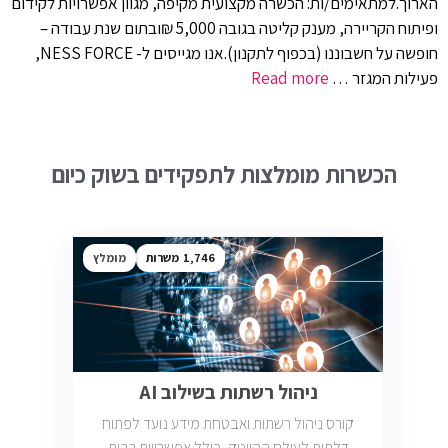
הארוך.למתאימים/ות: הכשרה מקצועית מקיפה, מגוון אפשרויות לקידום
ופיתוח הקריירה, מענק קליטה בגובה 5,000 ₪ובתום שנת עבודה –
חופשה על חשבוננו (בכפוף לתקנון).אנו מגייסים ל- NESS FORCE,
פעילות המגזר …
Read more
הכשרות מומלצות לתפקידים בשוק כיום
1,746
מומלץ
ניהול רשתות בשילוב AI
קורס ניהול רשתות ואבטחת מידע נועד לפתוח
דלתות לעולם ההייטק, כולל אפשרויות רבות