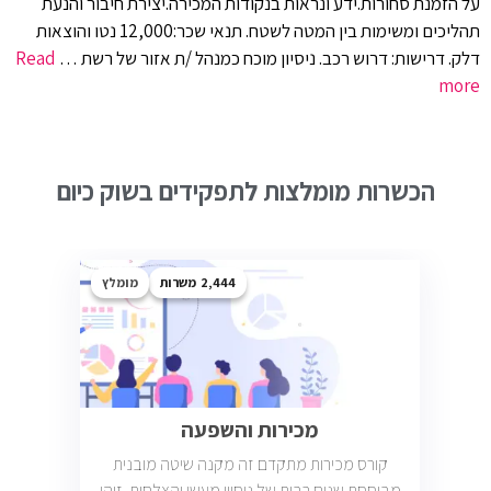
על הזמנת סחורות.ידע ונראות בנקודות המכירה.יצירת חיבור והנעת
תהליכים ומשימות בין המטה לשטח. תנאי שכר:12,000 נטו והוצאות
דלק. דרישות: דרוש רכב. ניסיון מוכח כמנהל /ת אזור של רשת …
Read
more
הכשרות מומלצות לתפקידים בשוק כיום
2,444
מומלץ
מכירות והשפעה
קורס מכירות מתקדם זה מקנה שיטה מובנית
מבוססת שנים רבות של ניסיון מעשי והצלחות. זוהי