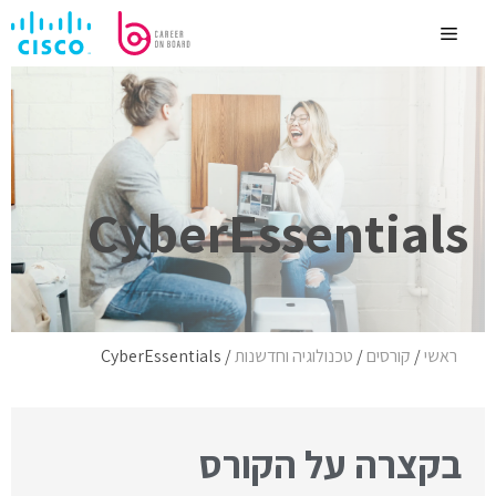
לדלג
לתוכן
Menu
CyberEssentials
ראשי
/
קורסים
/
טכנולוגיה וחדשנות
/
CyberEssentials
בקצרה על הקורס