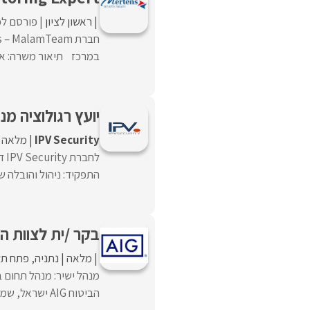
ראשון לציון
פורסם לפ
במרכז תיאור משרה: אנח
יועץ רגולוציה מנוסה באב
IPV Security
מלאה
לח
התפקיד: ניהול והובלה של
בקר /ית לצוות ה
מלאה
נתניה
פתח תק
מנהל ישיר: מנהל תחום ב
הביטוח AIG ישראל, שמה דגש מתמיד על איכות ...