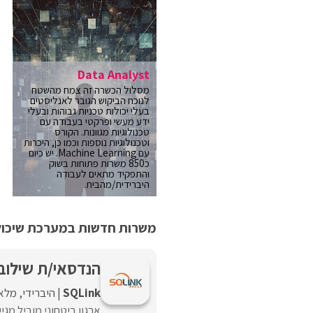
Data Analyst
מסלול הכשרה זה צמח מהשטח
לנוכח הביקוש הגובר לאנליסטים
בעלי יכולות טכניות גבוהות ובעלי
ידע מעשי ופרקטי בעבודה עם
טכנולוגיות מגוונות. הקורס
וטכנולוגיות נוספות וכמו כן, היכרות
עם Machine Learning. יש כיום
כ850 משרות פתוחות בשוק
והתפקיד מתאים לעבודה
היברידית/מהבית.
משרות חדשות במערכת שיכולו
הנדסאי/ת שילובי
SQLink
היברידי
מלא
ארגון ביטחוני מוביל מג