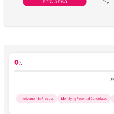
הגשת מועמדות
0
%
Involvement In Process
Identifying Potential Candidates