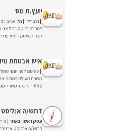
יועץ.ת מס
היברידי
תל אביב
פו
לחברת הייטק בתל אביב 
חברת הייטק המסייעת ללק
איש אבטחת מידע /א
פורסם לפני יותר מחוד
משרה מעולה בתחום אבט
TIER2מיקום: משרד ממשלתי בלוד (יש שאטלים מהרכבת)מה אנחנו ...
דרוש/ה אנליסט
עסק ראשון באתר
פורס