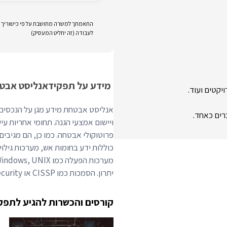
התאמתך למשרה מחושבת על פי כישוריך וני
לעבודה (זה יחליט המעסיק)
מידע על תפקיד
אנליסט אבט
אנליסט אבטחת מידע מגן על הנכסים הד
רים כאחד.
ויישום אמצעי הגנה. תחומי אחריות עיק
פרוטוקולי אבטחה. כמו כן, הם מגיבים 
יתרון. הסמכות כמו CISSP או CompTIA Security+ הן לרוב עדיפות.
קורסים והכשרות להגיע לתפק