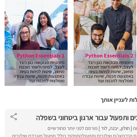
Python Essentials 1
Python Essentials 2
מיומנויות מבוקשות כגון כיצד
מיומנויות מבוקשות כגון כיצד
לעצב, לפתח ולשפר תוכנות
לעצב, לפתח ולשפר תוכנות
מחשב, שיטות לניתוח בעיות
מחשב, שיטות לניתוח בעיות
באמצעות תכנות, שיטות עבודה
באמצעות תכנות, שיטות עבודה
מומלצות לתכנות ועוד
מומלצות לתכנות ועוד
ת לעניין אותך
ם ותפעול עבור ארגון ביטחוני בשפלה
ה
חולון
יבנה
לוד
פורסם לפני יותר מחודשיים
ייס הנדסאי/ת שילובים ותפעולהתפקיד כולל: תפעול מעבדת שילובים