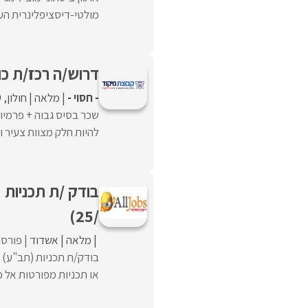
מולטי-דיסציפלינרית העו
דרוש/ה רכז/ת כו
- חסוי -
מלאה
חולון
י
שכר בסיס גבוה + פרמי
להיות חלק מצוות צעיר ו
/25)
מלאה
אשדוד
פורסם
או תכניות מפורטות אל מ