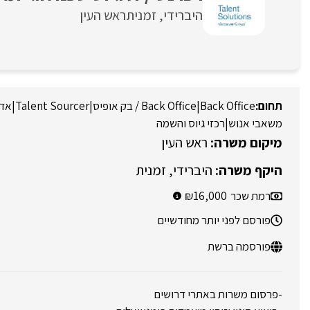
היברידי
זמנית
ראש העין
Back Office
|
Back Office / בק אופיס
|
Talent Sourcer
|
אדמ
משאבי אנוש
|
רכזי גיוס והשמה
ראש העין
היברידי
זמנית
רמת שכר
16,000
פורסם לפני יותר מחודשיים
פורסמה ברשת
-פרסום משרות באתרי דרושים