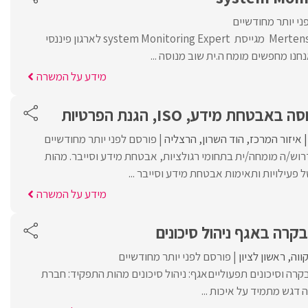
ני יותר מחודשיים
חברת Mertens – MalamTeam מגייסת system Monitoring Expert לארגון פיננסי
נו מחפשים מומח ה.ית שוב מנוסה ...
מידע על המשרה
טחת מידע, ISO, הגנת הפרטיות
איזור המרכז
הוד השרון
הרצליה
פורסם לפני יותר מחודשיים
ברת IPV Security דרוש/ה מומחה/ית בתחומי רגולציות, אבטחת מידע וסייבר. מהות
 פעילויות ותאימות אבטחת מידע וסייבר ...
מידע על המשרה
בקרה באגף ניהול סיכונים
ווה
ראשון לציון
פורסם לפני יותר מחודשיים
קרה וסיכונים תפעולייםאגף: ניהול סיכונים מהות התפקיד: חברת