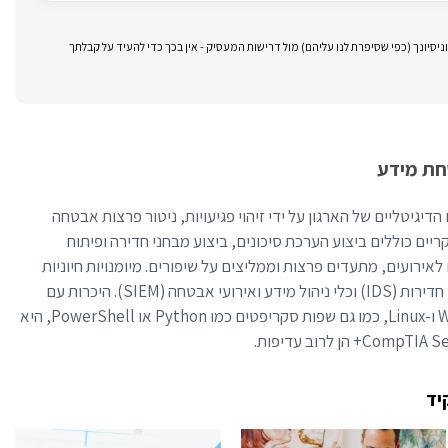
סיונך (כפי שסיפרת לנו עליהם) מול דרישות המעסיק - אין בכך כדי להעיד על קבלתך
חת מידע
יגיטליים של הארגון על ידי זיהוי פגיעויות, ניטור פרצות אבטחה
ריים כוללים ביצוע הערכת סיכונים, ביצוע מבחני חדירה ופיתוח
לאירועים, מתעדים פרצות וממליצים על שיפורים. מיומנויות חיוניות
כוללות ידע בחומות אש, מערכות גילוי חדירות (IDS) וכלי ניהול מידע ואירועי אבטחה (SIEM). היכרות עם
מערכות הפעלה כמו Windows, UNIX ו-Linux, כמו גם שפות סקריפטים כמו Python או PowerShell, היא
יד