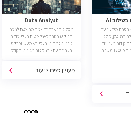
שילוב AI
Data Analyst
ואבטחת מידע נועד
מסלול הכשרה זה צמח מהשטח לנוכח
ם ההייטק, כולל
הביקוש הגובר לאנליסטים בעלי יכולות
ות קידום מעניינות
טכניות גבוהות ובעלי ידע מעשי ופרקטי
בתחום הסייבר. יש כיום כ1700 משרות
בעבודה עם טכנולוגיות מגוונות. הקורס
 הסף שלהן היא ידע
וטכנולוגיות נוספות וכמו כן, היכרות עם
כת CCNA.
Machine Learning. יש כיום כ850 משרות
מעניין ספרו לי עוד
פתוחות בשוק והתפקיד מתאים לעבודה
היברידית/מהבית.
וד