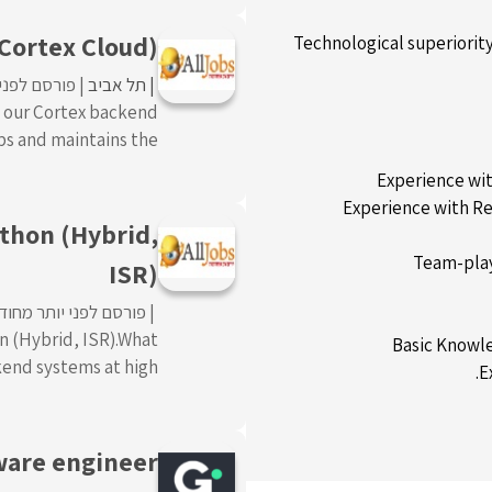
Cortex Cloud)
Technological superiority
תל אביב
פורסם לפני 
in our Cortex backend
and maintains the ...
Experience wi
Experience with Re
ython (Hybrid,
Team-play
ISR)
פורסם לפני יותר מחוד
on (Hybrid, ISR).What
Basic Knowle
d systems at high ...
E
r software engineer