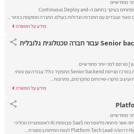
תר מחודשיים
החברה מפתחת כלים למפתחים בעיקר בתחום ה-Continuous Deploy and
מידע על המשרה
מפתח /ת Senior backend עבור חברה טכנולוגית גלובלית
ן
פורסם לפני יותר מחודשיים
חברה טכנולוגית גלובלית במרכז מגייסת Senior backend התפקיד כולל: עבודה עם צוותי
 ועיצוב מיקרו-שירותים מתקדמים, פתרונות ...
מידע על המשרה
Platf
תר מחודשיים
לחברת Start-Up מצליחה אשר פיתחה פלטפורמת SaaS מבוססת AI לאוטומציית תהליכי