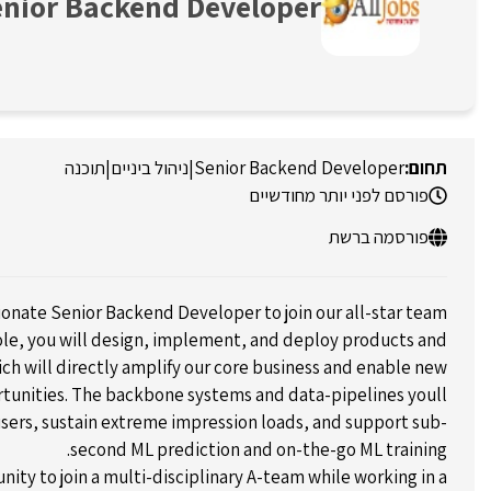
nior Backend Developer
Senior Backend Developer
|
ניהול ביניים
|
תוכנה
פורסם לפני יותר מחודשיים
פורסמה ברשת
ionate Senior Backend Developer to join our all-star team.
role, you will design, implement, and deploy products and
ich will directly amplify our core business and enable new
tunities. The backbone systems and data-pipelines youll
 users, sustain extreme impression loads, and support sub-
second ML prediction and on-the-go ML training.
nity to join a multi-disciplinary A-team while working in a