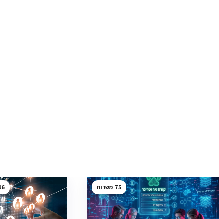
46
75