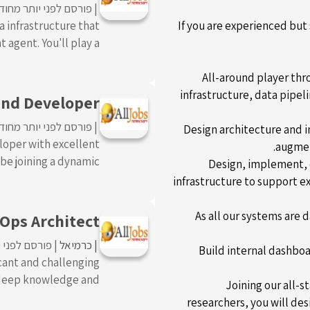
פורסם לפני יותר מחוד
a infrastructure that
If you are experienced but 
gent. You'll play a ...
All-around player thr
infrastructure, data pipe
end Developer
פורסם לפני יותר מחוד
Design architecture and i
loper with excellent
augmen
joining a dynamic ...
Design, implement, 
infrastructure to support e
As all our systems are 
Ops Architect
כרמיאל
פורסם לפני 
Build internal dashbo
icant and challenging
eep knowledge and ...
Joining our all-s
researchers, you will d