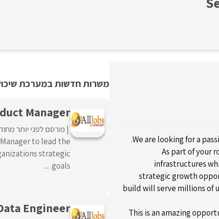
Se
משרות חדשות במערכת שיכולו
oduct Manager
פורסם לפני יותר מחוד
We are looking for a pass
 Manager to lead the
As part of your 
anizations strategic
infrastructures wh
goals. ...
strategic growth oppor
build will serve millions of
Data Engineer
This is an amazing opportu