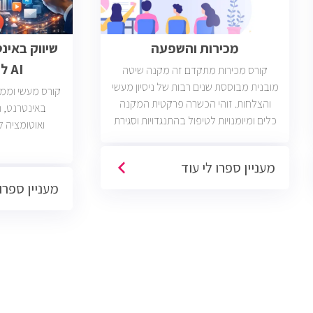
מכירות והשפעה
שיווק באינ
AI לבעלי עסקים
קורס מכירות מתקדם זה מקנה שיטה
מובנית מבוססת שנים רבות של ניסיון מעשי
קורס מעשי וממוק
והצלחות. זוהי הכשרה פרקטית המקנה
כלים ומיומנויות לטיפול בהתנגדויות וסגירת
ואוטומציה ל
עסקאות. יש כיום כ2400 משרות מכירות
פתוחות בשוק בחברות וארגונים מכל
מעניין ספרו לי עוד
הסוגים והגדלים (מכירות טלפוניות,
מעניין ספרו 
פרונטליות, ודיגיטליות)